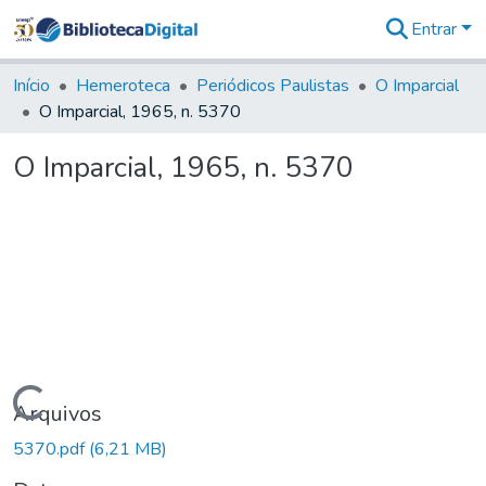
Entrar
Comunidades
&
Início
Hemeroteca
Periódicos Paulistas
O Imparcial
Coleções
O Imparcial, 1965, n. 5370
Tudo na
Biblioteca
O Imparcial, 1965, n. 5370
Digital
Estatísticas
Carregando...
Arquivos
5370.pdf
(6,21 MB)