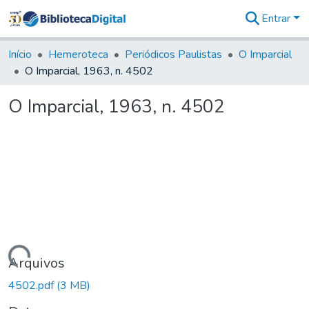
Entrar
Comunidades
&
Início
Hemeroteca
Periódicos Paulistas
O Imparcial
Coleções
O Imparcial, 1963, n. 4502
Tudo na
Biblioteca
O Imparcial, 1963, n. 4502
Digital
Estatísticas
Carregando...
Arquivos
4502.pdf
(3 MB)