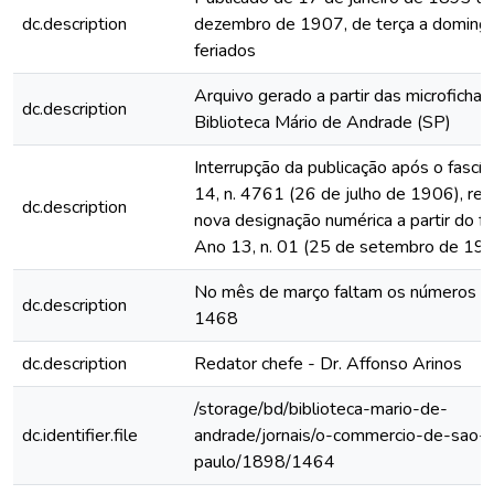
dc.description
dezembro de 1907, de terça a domingo
feriados
Arquivo gerado a partir das microfichas
dc.description
Biblioteca Mário de Andrade (SP)
Interrupção da publicação após o fascí
14, n. 4761 (26 de julho de 1906), rein
dc.description
nova designação numérica a partir do fa
Ano 13, n. 01 (25 de setembro de 19
No mês de março faltam os números 
dc.description
1468
dc.description
Redator chefe - Dr. Affonso Arinos
/storage/bd/biblioteca-mario-de-
dc.identifier.file
andrade/jornais/o-commercio-de-sao-
paulo/1898/1464