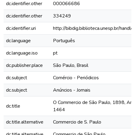
dc.identifier.other
000066686
dc.identifier.other
334249
dc.identifier.uri
http://bibdig.biblioteca.unesp.br/hand
dc.language
Português
dc.language.iso
pt
dc.publisher.place
São Paulo, Brasil
dc.subject
Comércio - Periódicos
dc.subject
Anúncios - Jornais
O Commercio de São Paulo, 1898, Ano 
dc.title
1464
dc.title.alternative
Commercio de S. Paulo
dc.title.alternative
Commercio de São Paulo