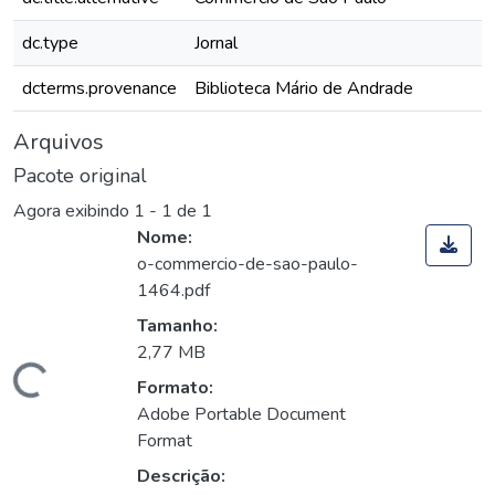
dc.type
Jornal
dcterms.provenance
Biblioteca Mário de Andrade
Arquivos
Pacote original
Agora exibindo
1 - 1 de 1
Nome:
o-commercio-de-sao-paulo-
1464.pdf
Tamanho:
2,77 MB
egando...
Formato:
Adobe Portable Document
Format
Descrição: