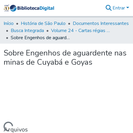
Entrar
Comunidades
&
Início
História de São Paulo
Documentos Interessantes
Coleções
Busca Integrada
Volume 24 - Cartas régias e provisões (1730- 1738)
Tudo na
Sobre Engenhos de aguardente nas minas de Cuyabá e Goyas
Biblioteca
Digital
Sobre Engenhos de aguardente nas
Estatísticas
minas de Cuyabá e Goyas
Arquivos