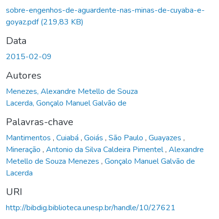
Carregando...
sobre-engenhos-de-aguardente-nas-minas-de-cuyaba-e-
goyaz.pdf
(219,83 KB)
Data
2015-02-09
Autores
Menezes, Alexandre Metello de Souza
Lacerda, Gonçalo Manuel Galvão de
Palavras-chave
Mantimentos
,
Cuiabá
,
Goiás
,
São Paulo
,
Guayazes
,
Mineração
,
Antonio da Silva Caldeira Pimentel
,
Alexandre
Metello de Souza Menezes
,
Gonçalo Manuel Galvão de
Lacerda
URI
http://bibdig.biblioteca.unesp.br/handle/10/27621