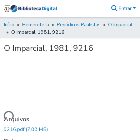
Entrar
Comunidades
&
Início
Hemeroteca
Periódicos Paulistas
O Imparcial
Coleções
O Imparcial, 1981, 9216
Tudo na
Biblioteca
O Imparcial, 1981, 9216
Digital
Estatísticas
egando...
Arquivos
9216.pdf
(7,88 MB)