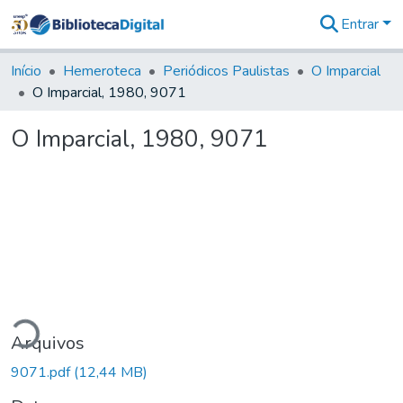
Entrar
Comunidades
&
Início
Hemeroteca
Periódicos Paulistas
O Imparcial
Coleções
O Imparcial, 1980, 9071
Tudo na
Biblioteca
O Imparcial, 1980, 9071
Digital
Estatísticas
ando...
Arquivos
9071.pdf
(12,44 MB)