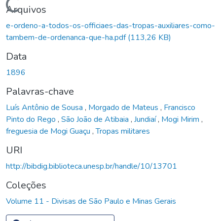
Carregando...
Arquivos
e-ordeno-a-todos-os-officiaes-das-tropas-auxiliares-como-
tambem-de-ordenanca-que-ha.pdf
(113,26 KB)
Data
1896
Palavras-chave
Luís Antônio de Sousa
,
Morgado de Mateus
,
Francisco
Pinto do Rego
,
São João de Atibaia
,
Jundiaí
,
Mogi Mirim
,
freguesia de Mogi Guaçu
,
Tropas militares
URI
http://bibdig.biblioteca.unesp.br/handle/10/13701
Coleções
Volume 11 - Divisas de São Paulo e Minas Gerais