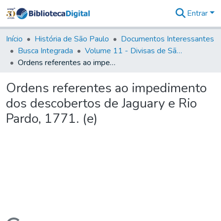
Entrar
Comunidades
&
Início
História de São Paulo
Documentos Interessantes
Coleções
Busca Integrada
Volume 11 - Divisas de São Paulo e Minas Gerais
Tudo na
Ordens referentes ao impedimento dos descobertos de Jaguary e Rio Pardo, 1771. (e)
Biblioteca
Digital
Ordens referentes ao impedimento
Estatísticas
dos descobertos de Jaguary e Rio
Pardo, 1771. (e)