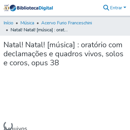
Entrar
Comunidades
&
Início
Música
Acervo Furio Franceschini
Coleções
Natal! Natal! [música] : oratório com declamações e quadros vivos, solos e coros, opus 38
Tudo na
Biblioteca
Natal! Natal! [música] : oratório com
Digital
declamações e quadros vivos, solos
Estatísticas
e coros, opus 38
Carregando...
Arquivos