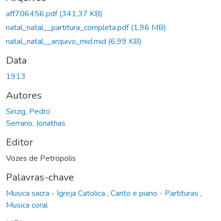
aff706456.pdf
(341,37 KB)
natal_natal__partitura_completa.pdf
(1,96 MB)
natal_natal__arquivo_mid.mid
(6,99 KB)
Data
1913
Autores
Sinzig, Pedro
Serrano, Jonathas
Editor
Vozes de Petropolis
Palavras-chave
Musica sacra - Igreja Catolica
,
Canto e piano - Partituras
,
Musica coral