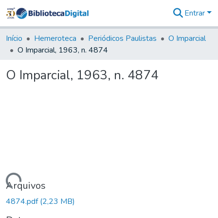
Entrar
Comunidades
&
Início
Hemeroteca
Periódicos Paulistas
O Imparcial
Coleções
O Imparcial, 1963, n. 4874
Tudo na
Biblioteca
O Imparcial, 1963, n. 4874
Digital
Estatísticas
Carregando...
Arquivos
4874.pdf
(2,23 MB)