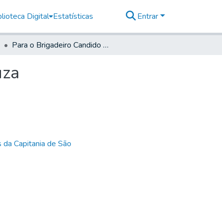
lioteca Digital
Estatísticas
Entrar
Para o Brigadeiro Candido Xavier de Almeida e Souza
uza
 da Capitania de São