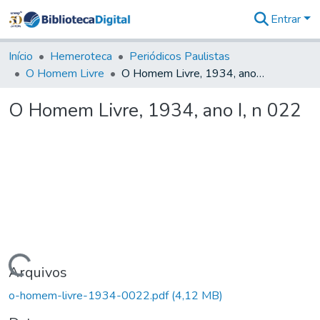
Entrar
Comunidades
&
Início
Hemeroteca
Periódicos Paulistas
Coleções
O Homem Livre
O Homem Livre, 1934, ano I, n 022
Tudo na
Biblioteca
O Homem Livre, 1934, ano I, n 022
Digital
Estatísticas
Carregando...
Arquivos
o-homem-livre-1934-0022.pdf
(4,12 MB)