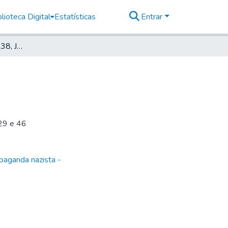
lioteca Digital
Estatísticas
Entrar
Deutscher Morgen, 1938, Jahrg. 7, nr. 51
 29 e 46
paganda nazista -