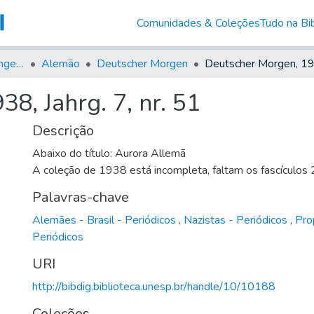
Comunidades & Coleções
Tudo na Bib
Jornais em Língua Estrangeira
Alemão
Deutscher Morgen
8, Jahrg. 7, nr. 51
Descrição
Abaixo do título: Aurora Allemã
A coleção de 1938 está incompleta, faltam os fascículos
Palavras-chave
Alemães - Brasil - Periódicos
,
Nazistas - Periódicos
,
Pro
Periódicos
URI
http://bibdig.biblioteca.unesp.br/handle/10/10188
Coleções