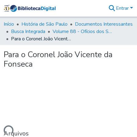
Entrar
Comunidades
&
Início
História de São Paulo
Documentos Interessantes
Coleções
Busca Integrada
Volume 88 - Ofícios dos Senhores Governadores Interinos da Capitania de São Paulo (1817- 1819)
Tudo na
Para o Coronel João Vicente da Fonseca
Biblioteca
Digital
Para o Coronel João Vicente da
Estatísticas
Fonseca
Arquivos