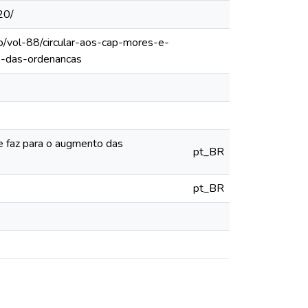
20/
o/vol-88/circular-aos-cap-mores-e-
s-das-ordenancas
e faz para o augmento das
pt_BR
pt_BR