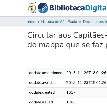
Início
História de São Paulo
Documentos I
Circular aos Capitães
do mappa que se faz
dc.date.accessioned
2013-11-29T18:01:26
dc.date.available
2013-11-29T18:01:26
dc.date.created
1817
dc.date.issued
1963