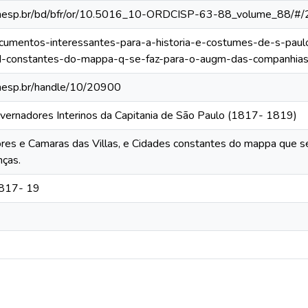
ca.unesp.br/bd/bfr/or/10.5016_10-ORDCISP-63-88_volume_88/#/
documentos-interessantes-para-a-historia-e-costumes-de-s-paul
id-constantes-do-mappa-q-se-faz-para-o-augm-das-companhia
.unesp.br/handle/10/20900
vernadores Interinos da Capitania de São Paulo (1817- 1819)
ores e Camaras das Villas, e Cidades constantes do mappa que s
ças.
1817- 19