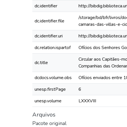
dc.identifier
http://bibdig.bibliote
/storage/bd/bfr/livros/
dc.identifier.file
camaras-das-villas-e-c
dc.identifier.uri
http://bibdig.biblioteca
dc.relation.ispartof
Ofícios dos Senhores Go
Circular aos Capitães-m
dc.title
Companhias das Ordenan
dcdocs.volume.obs
Ofícios enviados entre 
unesp.firstPage
6
unesp.volume
LXXXVIII
Arquivos
Pacote original