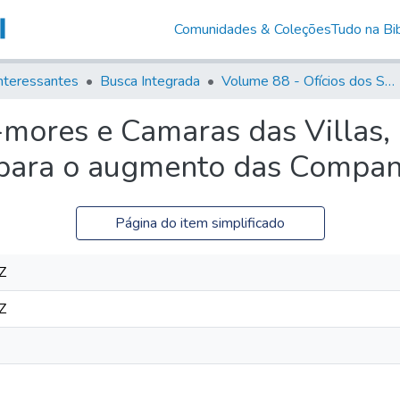
Comunidades & Coleções
Tudo na Bib
nteressantes
Busca Integrada
Volume 88 - Ofícios dos Senhores Governadores Interinos da Capitania de São Paulo (1817- 1819)
-mores e Camaras das Villas,
 para o augmento das Compan
Página do item simplificado
Z
Z