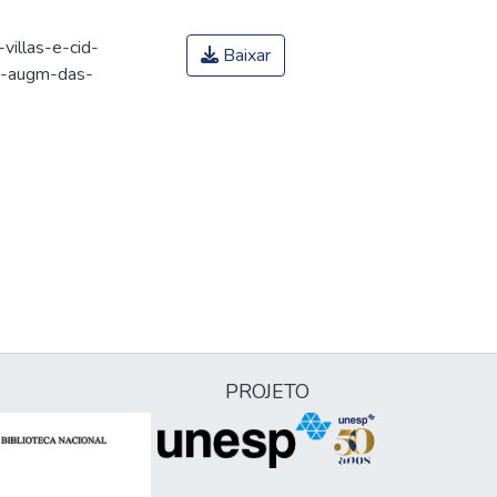
villas-e-cid-
Baixar
o-augm-das-
PROJETO