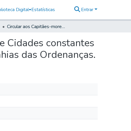
lioteca Digital
Estatísticas
Entrar
Circular aos Capitães-mores e Camaras das Villas, e Cidades constantes do mappa que se faz para o augmento das Companhias das Ordenanças.
 e Cidades constantes
hias das Ordenanças.