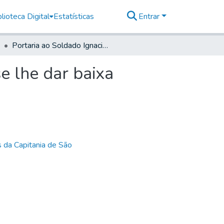
lioteca Digital
Estatísticas
Entrar
Portaria ao Soldado Ignacio de Albuquerque para se lhe dar baixa
e lhe dar baixa
 da Capitania de São