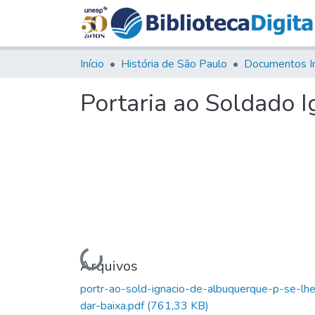
Início
História de São Paulo
Documentos I
Portaria ao Soldado I
Carregando...
Arquivos
portr-ao-sold-ignacio-de-albuquerque-p-se-lh
dar-baixa.pdf
(761,33 KB)