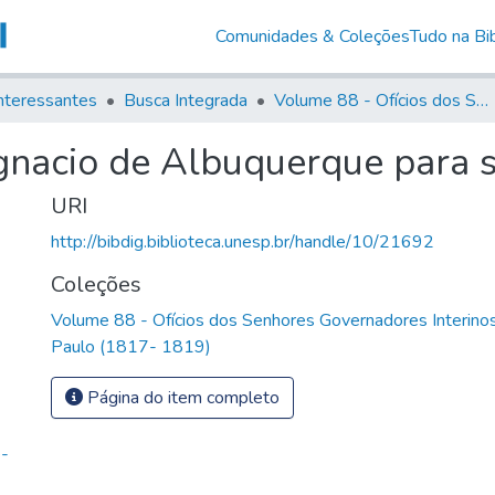
Comunidades & Coleções
Tudo na Bib
nteressantes
Busca Integrada
Volume 88 - Ofícios dos Senhores Governadores Interinos da Capitania de São Paulo (1817- 1819)
gnacio de Albuquerque para s
URI
http://bibdig.biblioteca.unesp.br/handle/10/21692
Coleções
Volume 88 - Ofícios dos Senhores Governadores Interinos
Paulo (1817- 1819)
Página do item completo
e-