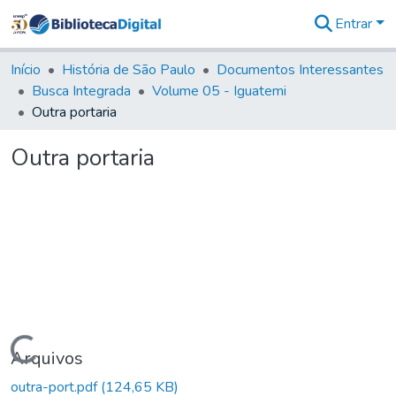
Entrar
Comunidades
&
Início
História de São Paulo
Documentos Interessantes
Coleções
Busca Integrada
Volume 05 - Iguatemi
Tudo na
Outra portaria
Biblioteca
Digital
Outra portaria
Estatísticas
Carregando...
Arquivos
outra-port.pdf
(124,65 KB)