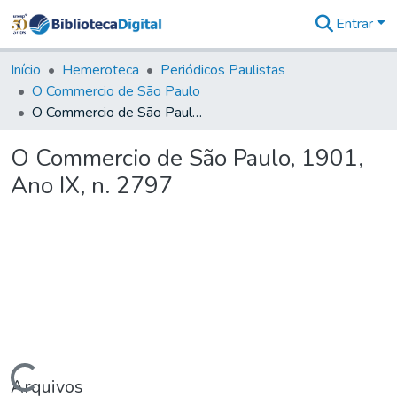
Entrar
Comunidades
&
Início
Hemeroteca
Periódicos Paulistas
Coleções
O Commercio de São Paulo
Tudo na
O Commercio de São Paulo, 1901, Ano IX, n. 2797
Biblioteca
Digital
O Commercio de São Paulo, 1901,
Estatísticas
Ano IX, n. 2797
Arquivos