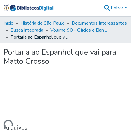
Entrar
Comunidades
&
Início
História de São Paulo
Documentos Interessantes
Coleções
Busca Integrada
Volume 90 - Ofícios e Bandos do Capitão General, Conde de Palma, aos funcionários da Capitania (1814- 1817)
Tudo na
Portaria ao Espanhol que vai para Matto Grosso
Biblioteca
Digital
Portaria ao Espanhol que vai para
Estatísticas
Matto Grosso
Arquivos