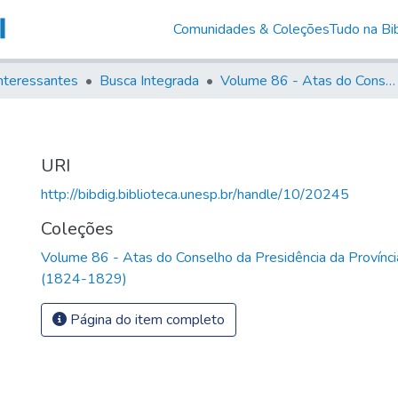
Comunidades & Coleções
Tudo na Bib
nteressantes
Busca Integrada
Volume 86 - Atas do Conselho da Presidência da Província de São Paulo (1824-1829)
URI
http://bibdig.biblioteca.unesp.br/handle/10/20245
Coleções
Volume 86 - Atas do Conselho da Presidência da Provínc
(1824-1829)
Página do item completo