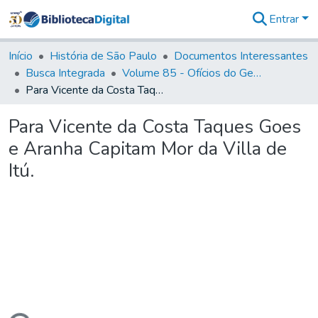
Entrar
Comunidades
&
Início
História de São Paulo
Documentos Interessantes
Coleções
Busca Integrada
Volume 85 - Ofícios do General Francisco da Cunha Menezes (Governador da Capitania): 1782- 1786
Tudo na
Para Vicente da Costa Taques Goes e Aranha Capitam Mor da Villa de Itú.
Biblioteca
Digital
Para Vicente da Costa Taques Goes
Estatísticas
e Aranha Capitam Mor da Villa de
Itú.