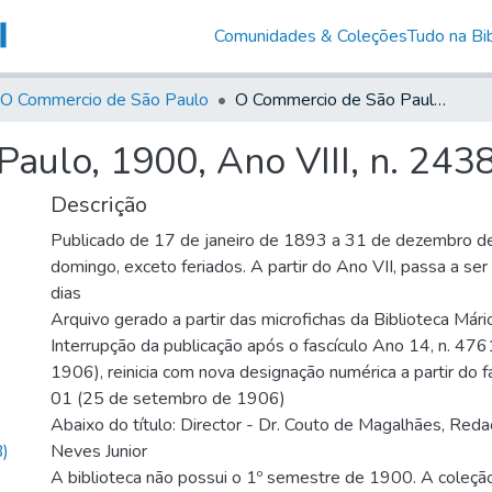
Comunidades & Coleções
Tudo na Bib
O Commercio de São Paulo
O Commercio de São Paulo, 1900, Ano VIII, n. 2438
aulo, 1900, Ano VIII, n. 243
Descrição
Publicado de 17 de janeiro de 1893 a 31 de dezembro d
domingo, exceto feriados. A partir do Ano VII, passa a se
dias
Arquivo gerado a partir das microfichas da Biblioteca Már
Interrupção da publicação após o fascículo Ano 14, n. 476
1906), reinicia com nova designação numérica a partir do f
01 (25 de setembro de 1906)
Abaixo do título: Director - Dr. Couto de Magalhães, Reda
)
Neves Junior
A biblioteca não possui o 1º semestre de 1900. A coleçã