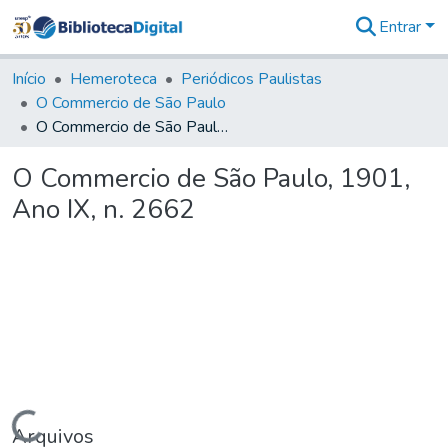
Entrar
Comunidades
&
Início
Hemeroteca
Periódicos Paulistas
Coleções
O Commercio de São Paulo
Tudo na
O Commercio de São Paulo, 1901, Ano IX, n. 2662
Biblioteca
Digital
O Commercio de São Paulo, 1901,
Estatísticas
Ano IX, n. 2662
Carregando...
Arquivos