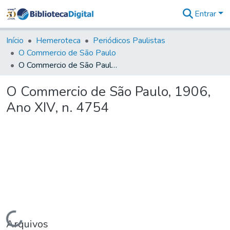
Entrar
Comunidades
&
Início
Hemeroteca
Periódicos Paulistas
Coleções
O Commercio de São Paulo
Tudo na
O Commercio de São Paulo, 1906, Ano XIV, n. 4754
Biblioteca
Digital
O Commercio de São Paulo, 1906,
Estatísticas
Ano XIV, n. 4754
Carregando...
Arquivos