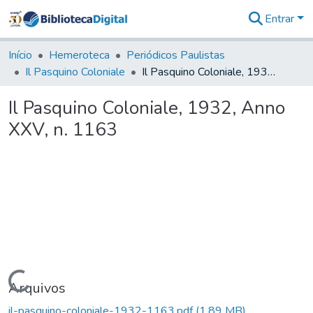
Entrar
Comunidades
&
Início
Hemeroteca
Periódicos Paulistas
Coleções
Il Pasquino Coloniale
Il Pasquino Coloniale, 1932, Anno XXV, n. 1163
Tudo na
Biblioteca
Il Pasquino Coloniale, 1932, Anno
Digital
XXV, n. 1163
Estatísticas
Carregando...
Arquivos
il-pasquino-coloniale-1932-1163.pdf
(1,89 MB)