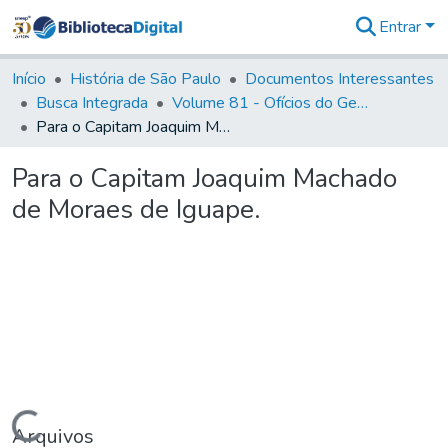
Entrar
Comunidades
&
Início
História de São Paulo
Documentos Interessantes
Coleções
Busca Integrada
Volume 81 - Ofícios do General Martim Lopes de Saldanha (Governador da Capitania)
Tudo na
Para o Capitam Joaquim Machado de Moraes de Iguape.
Biblioteca
Digital
Para o Capitam Joaquim Machado
Estatísticas
de Moraes de Iguape.
Carregando...
Arquivos