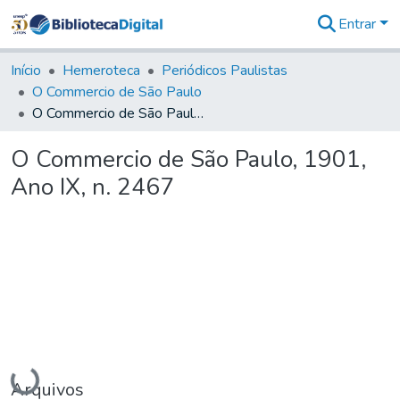
Entrar
Comunidades
&
Início
Hemeroteca
Periódicos Paulistas
Coleções
O Commercio de São Paulo
Tudo na
O Commercio de São Paulo, 1901, Ano IX, n. 2467
Biblioteca
Digital
O Commercio de São Paulo, 1901,
Estatísticas
Ano IX, n. 2467
Carregando...
Arquivos