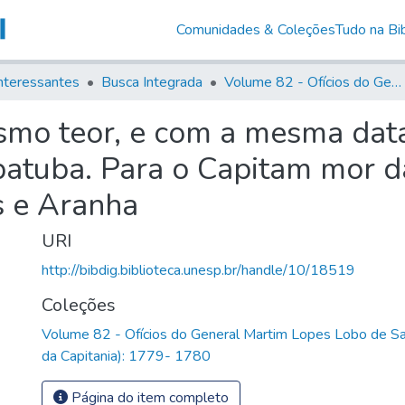
Comunidades & Coleções
Tudo na Bib
nteressantes
Busca Integrada
Volume 82 - Ofícios do General Martim Lopes Lobo de Saldanha (Governador da Capitania): 1779- 1780
smo teor, e com a mesma data
atuba. Para o Capitam mor da
s e Aranha
URI
http://bibdig.biblioteca.unesp.br/handle/10/18519
Coleções
Volume 82 - Ofícios do General Martim Lopes Lobo de S
da Capitania): 1779- 1780
Página do item completo