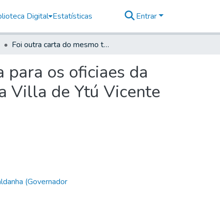
lioteca Digital
Estatísticas
Entrar
Foi outra carta do mesmo teor, e com a mesma data para os oficiaes da camera da Villa de Ubatuba. Para o Capitam mor da Villa de Ytú Vicente da Costa Taques Goes e Aranha
 para os oficiaes da
 Villa de Ytú Vicente
aldanha (Governador