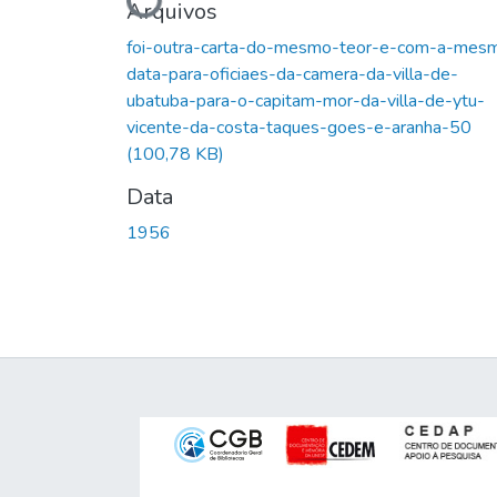
Arquivos
foi-outra-carta-do-mesmo-teor-e-com-a-mes
data-para-oficiaes-da-camera-da-villa-de-
ubatuba-para-o-capitam-mor-da-villa-de-ytu-
vicente-da-costa-taques-goes-e-aranha-50
(100,78 KB)
Data
1956