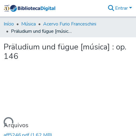
Entrar
Comunidades
&
Início
Música
Acervo Furio Franceschini
Coleções
Präludium und fügue [música] : op. 146
Tudo na
Biblioteca
Präludium und fügue [música] : op.
Digital
146
Estatísticas
rregando...
Arquivos
aff5246.pdf
(1,62 MB)