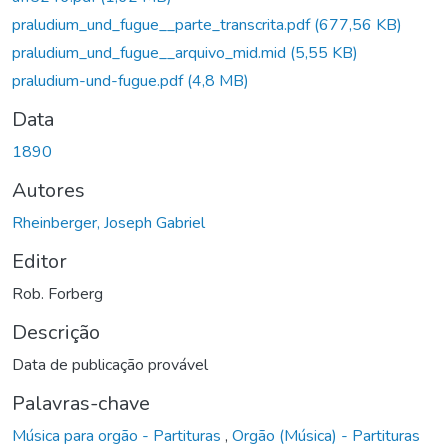
praludium_und_fugue__parte_transcrita.pdf
(677,56 KB)
praludium_und_fugue__arquivo_mid.mid
(5,55 KB)
praludium-und-fugue.pdf
(4,8 MB)
Data
1890
Autores
Rheinberger, Joseph Gabriel
Editor
Rob. Forberg
Descrição
Data de publicação provável
Palavras-chave
Música para orgão - Partituras
,
Orgão (Música) - Partituras