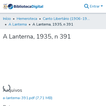
Entrar
Comunidades
&
Início
Hemeroteca
Canto Libertário (1906-1995)
Coleções
A Lanterna
A Lanterna, 1935, n 391
Tudo na
Biblioteca
A Lanterna, 1935, n 391
Digital
Estatísticas
Carregando...
Arquivos
a-lanterna-391.pdf
(7,71 MB)