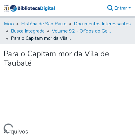
Entrar
Comunidades
&
Início
História de São Paulo
Documentos Interessantes
Coleções
Busca Integrada
Volume 92 - Ofícios do General D. Luiz aos diversos funcionários da Capitania (1768- 1772)
Tudo na
Para o Capitam mor da Vila de Taubaté
Biblioteca
Digital
Para o Capitam mor da Vila de
Estatísticas
Taubaté
Arquivos