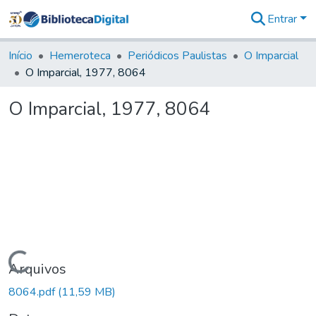
Entrar
Comunidades
&
Início
Hemeroteca
Periódicos Paulistas
O Imparcial
Coleções
O Imparcial, 1977, 8064
Tudo na
Biblioteca
O Imparcial, 1977, 8064
Digital
Estatísticas
Carregando...
Arquivos
8064.pdf
(11,59 MB)