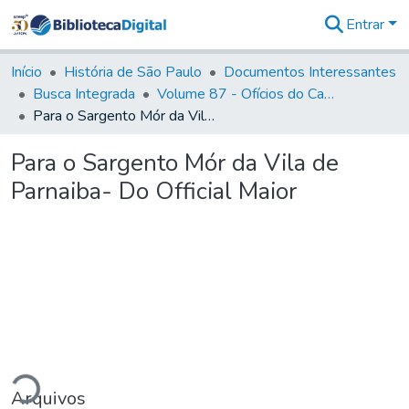
Entrar
Comunidades
&
Início
História de São Paulo
Documentos Interessantes
Coleções
Busca Integrada
Volume 87 - Ofícios do Capitão General Antonio Manoel de Melo Castro e Mendonça (1797- 1801)
Tudo na
Para o Sargento Mór da Vila de Parnaiba- Do Official Maior
Biblioteca
Digital
Para o Sargento Mór da Vila de
Estatísticas
Parnaiba- Do Official Maior
ndo...
Arquivos