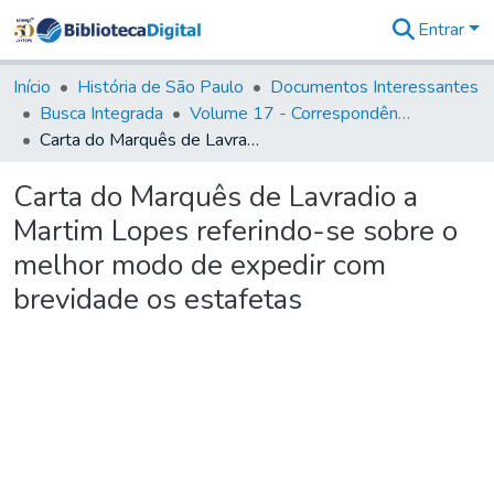
Entrar
Comunidades
&
Início
História de São Paulo
Documentos Interessantes
Coleções
Busca Integrada
Volume 17 - Correspondência do Vice-Rei, de Martim Lopes Lobo e outros (1775- 9)
Tudo na
Carta do Marquês de Lavradio a Martim Lopes referindo-se sobre o melhor modo de expedir com brevidade os estafetas
Biblioteca
Digital
Carta do Marquês de Lavradio a
Estatísticas
Martim Lopes referindo-se sobre o
melhor modo de expedir com
brevidade os estafetas