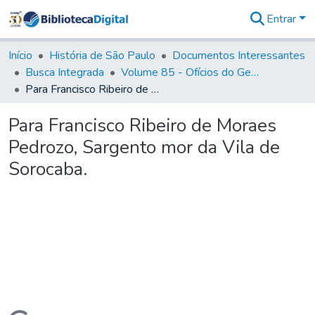
Entrar
Comunidades
&
Início
História de São Paulo
Documentos Interessantes
Coleções
Busca Integrada
Volume 85 - Ofícios do General Francisco da Cunha Menezes (Governador da Capitania): 1782- 1786
Tudo na
Para Francisco Ribeiro de Moraes Pedrozo, Sargento mor da Vila de Sorocaba.
Biblioteca
Digital
Para Francisco Ribeiro de Moraes
Estatísticas
Pedrozo, Sargento mor da Vila de
Sorocaba.