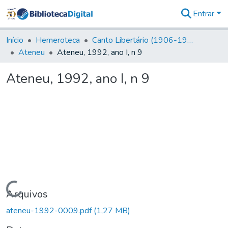
Entrar
Comunidades
&
Início
Hemeroteca
Canto Libertário (1906-1995)
Coleções
Ateneu
Ateneu, 1992, ano I, n 9
Tudo na
Biblioteca
Ateneu, 1992, ano I, n 9
Digital
Estatísticas
Carregando...
Arquivos
ateneu-1992-0009.pdf
(1,27 MB)