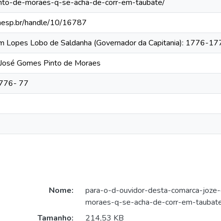
nto-de-moraes-q-se-acha-de-corr-em-taubate/
.unesp.br/handle/10/16787
tim Lopes Lobo de Saldanha (Governador da Capitania): 1776-1
r José Gomes Pinto de Moraes
1776- 77
Nome:
para-o-d-ouvidor-desta-comarca-joze
moraes-q-se-acha-de-corr-em-taubate
Tamanho:
214,53 KB