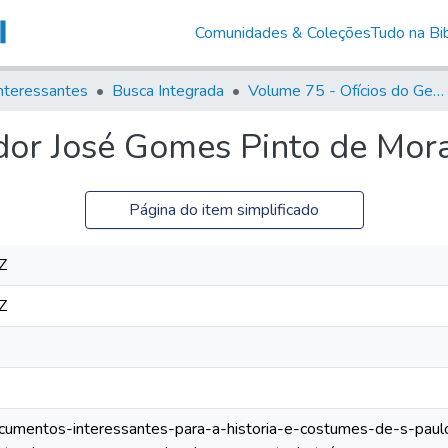
Comunidades & Coleções
Tudo na Bib
nteressantes
Busca Integrada
Volume 75 - Ofícios do General Martim Lopes Lobo de Saldanha (Governador da Capitania): 1776-1777
idor José Gomes Pinto de Mor
Página do item simplificado
Z
Z
documentos-interessantes-para-a-historia-e-costumes-de-s-paul