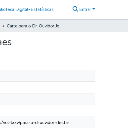
lioteca Digital
Estatísticas
Entrar
Carta para o Dr. Ouvidor José Gomes Pinto de Moraes
aes
o/vol-lxxv/para-o-d-ouvidor-desta-