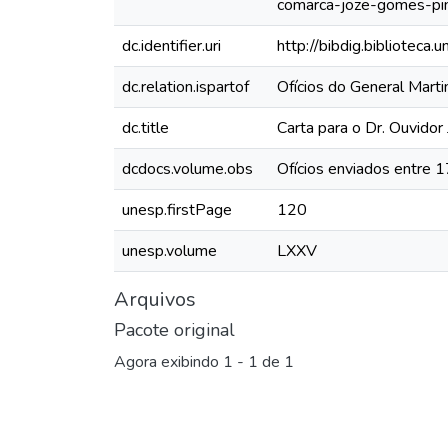
comarca-joze-gomes-pi
dc.identifier.uri
http://bibdig.biblioteca
dc.relation.ispartof
Ofícios do General Mar
dc.title
Carta para o Dr. Ouvido
dcdocs.volume.obs
Ofícios enviados entre 
unesp.firstPage
120
unesp.volume
LXXV
Arquivos
Pacote original
Agora exibindo
1 - 1 de 1