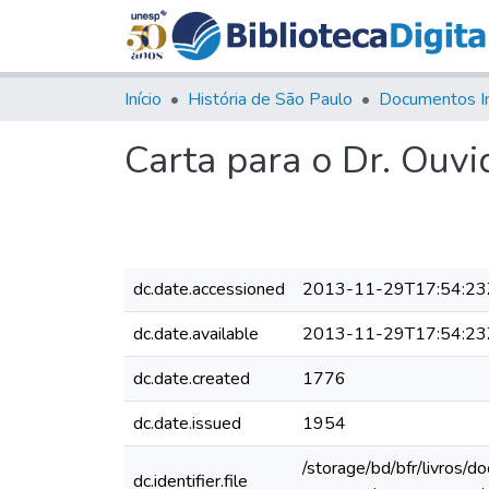
Início
História de São Paulo
Documentos I
Carta para o Dr. Ouv
dc.date.accessioned
2013-11-29T17:54:23
dc.date.available
2013-11-29T17:54:23
dc.date.created
1776
dc.date.issued
1954
/storage/bd/bfr/livros/
dc.identifier.file