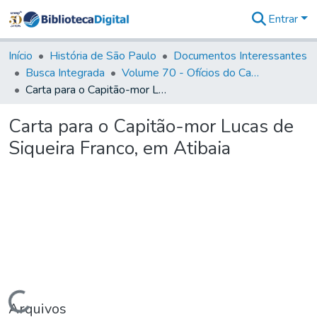
Entrar
Comunidades
&
Início
História de São Paulo
Documentos Interessantes
Coleções
Busca Integrada
Volume 70 - Ofícios do Capitão General Martins Lopes de Saldanha aos diversos funcionários da Capitania (1775-1776)
Tudo na
Carta para o Capitão-mor Lucas de Siqueira Franco, em Atibaia
Biblioteca
Digital
Carta para o Capitão-mor Lucas de
Estatísticas
Siqueira Franco, em Atibaia
Carregando...
Arquivos