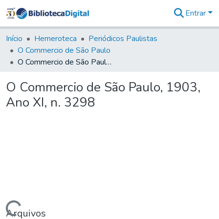
Entrar
Comunidades
&
Início
Hemeroteca
Periódicos Paulistas
Coleções
O Commercio de São Paulo
Tudo na
O Commercio de São Paulo, 1903, Ano XI, n. 3298
Biblioteca
Digital
O Commercio de São Paulo, 1903,
Estatísticas
Ano XI, n. 3298
Arquivos