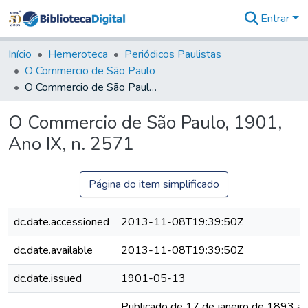
Entrar
Comunidades
&
Início
Hemeroteca
Periódicos Paulistas
Coleções
O Commercio de São Paulo
Tudo na
O Commercio de São Paulo, 1901, Ano IX, n. 2571
Biblioteca
Digital
O Commercio de São Paulo, 1901,
Estatísticas
Ano IX, n. 2571
Página do item simplificado
dc.date.accessioned
2013-11-08T19:39:50Z
dc.date.available
2013-11-08T19:39:50Z
dc.date.issued
1901-05-13
Publicado de 17 de janeiro de 1893 a