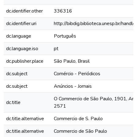
dc.identifier.other
336316
dc.identifier.uri
http://bibdig.biblioteca.unesp.br/hand
dc.language
Português
dc.language.iso
pt
dc.publisher.place
São Paulo, Brasil
dc.subject
Comércio - Periódicos
dc.subject
Anúncios - Jornais
O Commercio de São Paulo, 1901, Ano 
dc.title
2571
dc.title.alternative
Commercio de S. Paulo
dc.title.alternative
Commercio de São Paulo