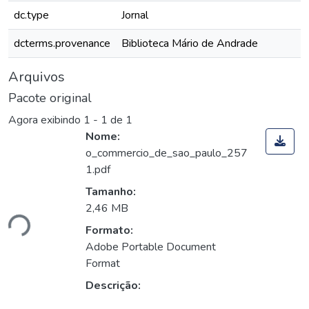
dc.type
Jornal
dcterms.provenance
Biblioteca Mário de Andrade
Arquivos
Pacote original
Agora exibindo
1 - 1 de 1
Nome:
o_commercio_de_sao_paulo_257
1.pdf
Tamanho:
2,46 MB
ndo...
Formato:
Adobe Portable Document
Format
Descrição: