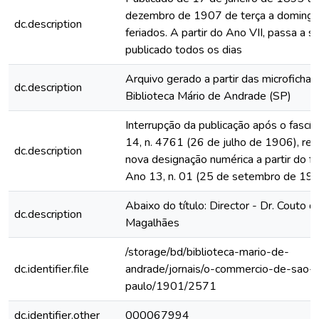
dezembro de 1907 de terça a domingo
dc.description
feriados. A partir do Ano VII, passa a s
publicado todos os dias
Arquivo gerado a partir das microfichas
dc.description
Biblioteca Mário de Andrade (SP)
Interrupção da publicação após o fascí
14, n. 4761 (26 de julho de 1906), rein
dc.description
nova designação numérica a partir do fa
Ano 13, n. 01 (25 de setembro de 19
Abaixo do título: Director - Dr. Couto d
dc.description
Magalhães
/storage/bd/biblioteca-mario-de-
dc.identifier.file
andrade/jornais/o-commercio-de-sao-
paulo/1901/2571
dc.identifier.other
000067994