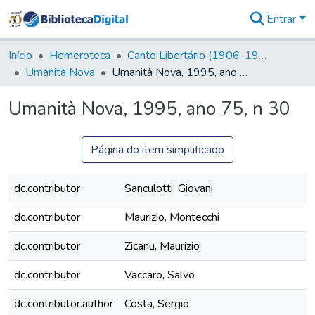
Entrar
Comunidades
&
Início
Hemeroteca
Canto Libertário (1906-1995)
Coleções
Umanità Nova
Umanità Nova, 1995, ano 75, n 30
Tudo na
Biblioteca
Umanità Nova, 1995, ano 75, n 30
Digital
Estatísticas
Página do item simplificado
dc.contributor
Sanculotti, Giovani
dc.contributor
Maurizio, Montecchi
dc.contributor
Zicanu, Maurizio
dc.contributor
Vaccaro, Salvo
dc.contributor.author
Costa, Sergio