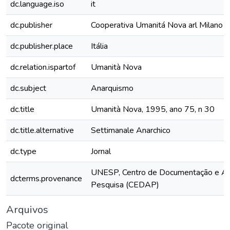
dc.language.iso
it
dc.publisher
Cooperativa Umanitá Nova arl Milano
dc.publisher.place
Itália
dc.relation.ispartof
Umanità Nova
dc.subject
Anarquismo
dc.title
Umanità Nova, 1995, ano 75, n 30
dc.title.alternative
Settimanale Anarchico
dc.type
Jornal
UNESP, Centro de Documentação e Ap
dcterms.provenance
Pesquisa (CEDAP)
Arquivos
Pacote original