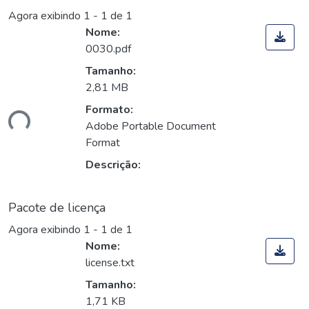
Agora exibindo
1 - 1 de 1
Nome:
0030.pdf
Tamanho:
2,81 MB
Formato:
ndo...
Adobe Portable Document
Format
Descrição:
Pacote de licença
Agora exibindo
1 - 1 de 1
Nome:
license.txt
Tamanho:
1,71 KB