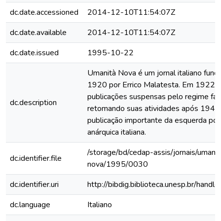
dc.date.accessioned
2014-12-10T11:54:07Z
dc.date.available
2014-12-10T11:54:07Z
dc.date.issued
1995-10-22
Umanità Nova é um jornal italiano fun
1920 por Errico Malatesta. Em 1922 t
publicações suspensas pelo regime fasc
dc.description
retomando suas atividades após 1945
publicação importante da esquerda polí
anárquica italiana.
/storage/bd/cedap-assis/jornais/umanit
dc.identifier.file
nova/1995/0030
dc.identifier.uri
http://bibdig.biblioteca.unesp.br/hand
dc.language
Italiano