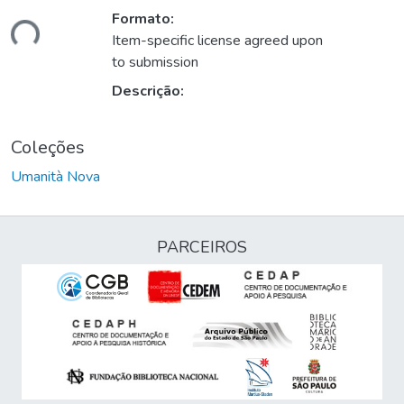
Formato:
ndo...
Item-specific license agreed upon
to submission
Descrição:
Coleções
Umanità Nova
PARCEIROS