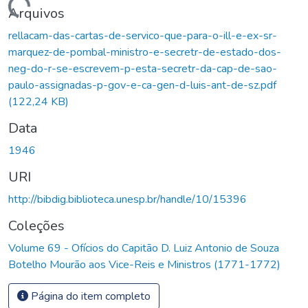
Carregando...
Arquivos
rellacam-das-cartas-de-servico-que-para-o-ill-e-ex-sr-
marquez-de-pombal-ministro-e-secretr-de-estado-dos-
neg-do-r-se-escrevem-p-esta-secretr-da-cap-de-sao-
paulo-assignadas-p-gov-e-ca-gen-d-luis-ant-de-sz.pdf
(122,24 KB)
Data
1946
URI
http://bibdig.biblioteca.unesp.br/handle/10/15396
Coleções
Volume 69 - Ofícios do Capitão D. Luiz Antonio de Souza
Botelho Mourão aos Vice-Reis e Ministros (1771-1772)
Página do item completo