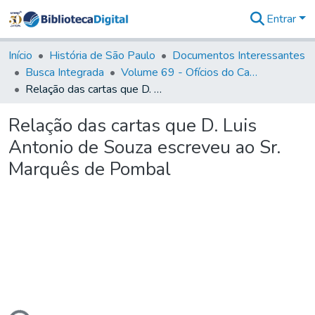
Entrar
Comunidades
&
Início
História de São Paulo
Documentos Interessantes
Coleções
Busca Integrada
Volume 69 - Ofícios do Capitão D. Luiz Antonio de Souza Botelho Mourão aos Vice-Reis e Ministros (1771-1772)
Tudo na
Relação das cartas que D. Luis Antonio de Souza escreveu ao Sr. Marquês de Pombal
Biblioteca
Digital
Relação das cartas que D. Luis
Estatísticas
Antonio de Souza escreveu ao Sr.
Marquês de Pombal