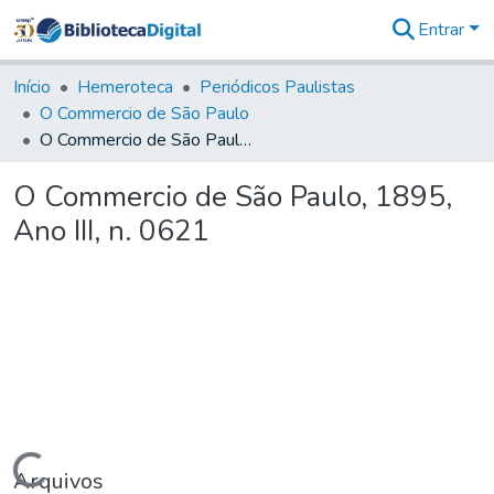
Entrar
Comunidades
&
Início
Hemeroteca
Periódicos Paulistas
Coleções
O Commercio de São Paulo
Tudo na
O Commercio de São Paulo, 1895, Ano III, n. 0621
Biblioteca
Digital
O Commercio de São Paulo, 1895,
Estatísticas
Ano III, n. 0621
Carregando...
Arquivos