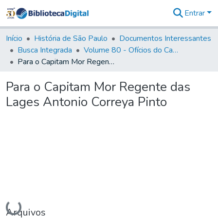
Entrar
Comunidades
&
Início
História de São Paulo
Documentos Interessantes
Coleções
Busca Integrada
Volume 80 - Ofícios do Capitão General Martim Lopes Lobo de Saldanha (1777-1780)
Tudo na
Para o Capitam Mor Regente das Lages Antonio Correya Pinto
Biblioteca
Digital
Para o Capitam Mor Regente das
Estatísticas
Lages Antonio Correya Pinto
Carregando...
Arquivos