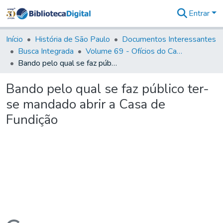
Entrar
Comunidades
&
Início
História de São Paulo
Documentos Interessantes
Coleções
Busca Integrada
Volume 69 - Ofícios do Capitão D. Luiz Antonio de Souza Botelho Mourão aos Vice-Reis e Ministros (1771-1772)
Tudo na
Bando pelo qual se faz público ter-se mandado abrir a Casa de Fundição
Biblioteca
Digital
Bando pelo qual se faz público ter-
Estatísticas
se mandado abrir a Casa de
Fundição