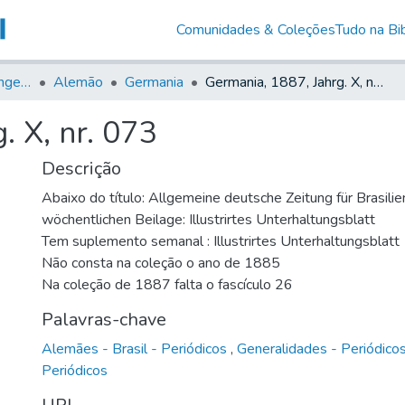
Comunidades & Coleções
Tudo na Bib
Jornais em Língua Estrangeira
Alemão
Germania
Germania, 1887, Jahrg. X, nr. 073
. X, nr. 073
Descrição
Abaixo do título: Allgemeine deutsche Zeitung für Brasilie
wöchentlichen Beilage: Illustrirtes Unterhaltungsblatt
Tem suplemento semanal : Illustrirtes Unterhaltungsblatt
Não consta na coleção o ano de 1885
Na coleção de 1887 falta o fascículo 26
Palavras-chave
Alemães - Brasil - Periódicos
,
Generalidades - Periódico
Periódicos