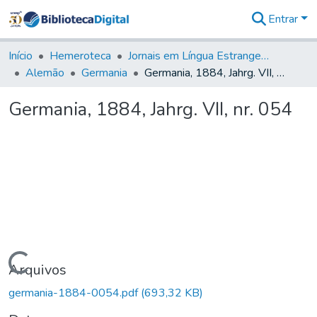
Entrar
Comunidades
&
Início
Hemeroteca
Jornais em Língua Estrangeira
Coleções
Alemão
Germania
Germania, 1884, Jahrg. VII, nr. 054
Tudo na
Biblioteca
Germania, 1884, Jahrg. VII, nr. 054
Digital
Estatísticas
Carregando...
Arquivos
germania-1884-0054.pdf
(693,32 KB)