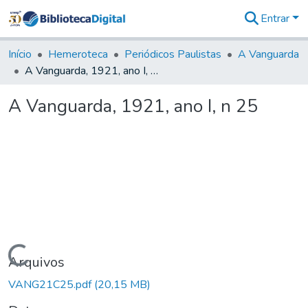
Entrar
Comunidades
&
Início
Hemeroteca
Periódicos Paulistas
A Vanguarda
Coleções
A Vanguarda, 1921, ano I, n 25
Tudo na
Biblioteca
A Vanguarda, 1921, ano I, n 25
Digital
Estatísticas
Carregando...
Arquivos
VANG21C25.pdf
(20,15 MB)