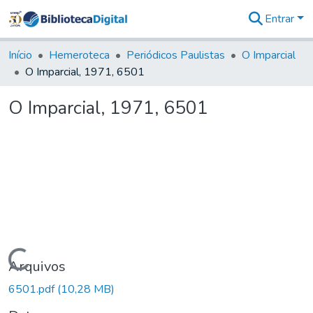
Entrar
Comunidades
&
Início
Hemeroteca
Periódicos Paulistas
O Imparcial
Coleções
O Imparcial, 1971, 6501
Tudo na
Biblioteca
O Imparcial, 1971, 6501
Digital
Estatísticas
Carregando...
Arquivos
6501.pdf
(10,28 MB)