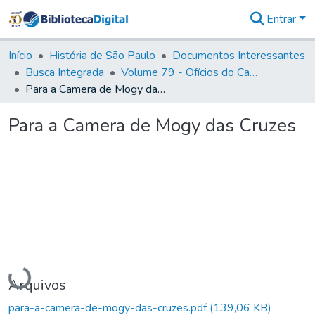
Entrar
Comunidades
&
Início
História de São Paulo
Documentos Interessantes
Coleções
Busca Integrada
Volume 79 - Ofícios do Capitão General Martim Lopes Lobo de Saldanha (1777)
Tudo na
Para a Camera de Mogy das Cruzes
Biblioteca
Digital
Para a Camera de Mogy das Cruzes
Estatísticas
Carregando...
Arquivos
para-a-camera-de-mogy-das-cruzes.pdf
(139,06 KB)