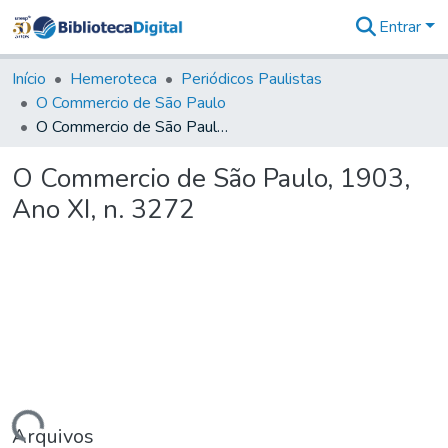
Entrar
Comunidades
&
Início
Hemeroteca
Periódicos Paulistas
Coleções
O Commercio de São Paulo
Tudo na
O Commercio de São Paulo, 1903, Ano XI, n. 3272
Biblioteca
Digital
O Commercio de São Paulo, 1903,
Estatísticas
Ano XI, n. 3272
Arquivos